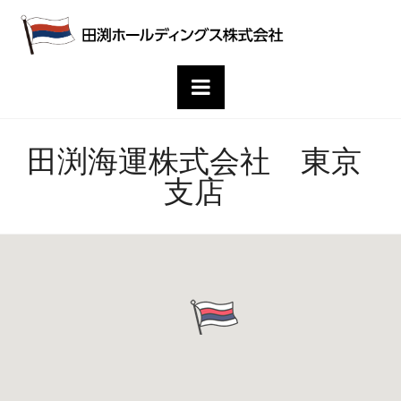
田
渕
Navigation
ホ
田渕海運株式会社 東京
ー
支店
ル
デ
ィ