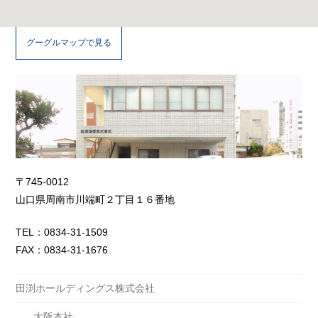
ン
グ
グーグルマップで見る
ス
株
式
〒745-0012
山口県周南市川端町２丁目１６番地
会
TEL：0834-31-1509
FAX：0834-31-1676
社
田渕ホールディングス株式会社
大阪本社