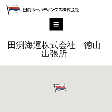
田
渕
Navigation
ホ
田渕海運株式会社 徳山
ー
出張所
ル
デ
ィ